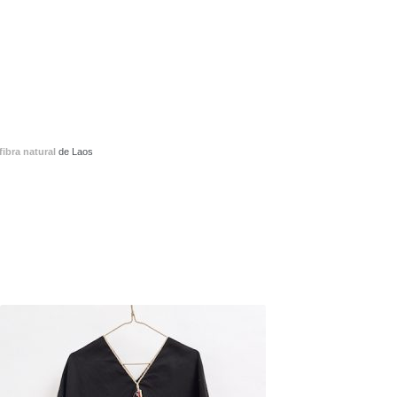
fibra natural
de Laos