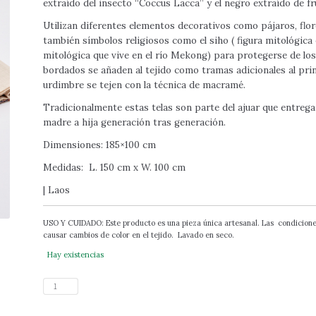
extraído del insecto “Coccus Lacca” y el negro extraído de fr
Utilizan diferentes elementos decorativos como pájaros, flore
también símbolos religiosos como el siho ( figura mitológica e
mitológica que vive en el río Mekong) para protegerse de los
bordados se añaden al tejido como tramas adicionales al princi
urdimbre se tejen con la técnica de macramé.
Tradicionalmente estas telas son parte del ajuar que entrega l
madre a hija generación tras generación.
Dimensiones: 185×100 cm
Medidas: L. 150 cm x W. 100 cm
| Laos
USO Y CUIDADO: Este producto es una pieza única artesanal. Las condiciones
causar cambios de color en el tejido. Lavado en seco.
Hay existencias